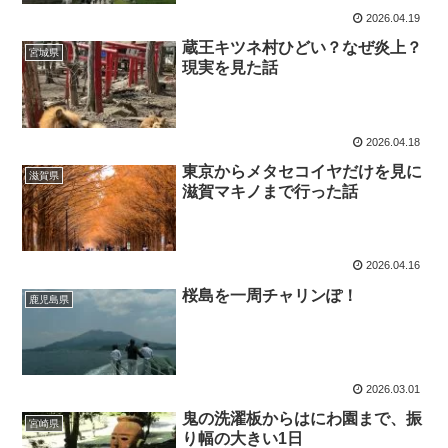
2026.04.19
蔵王キツネ村ひどい？なぜ炎上？
宮城県
現実を見た話
2026.04.18
東京からメタセコイヤだけを見に
滋賀県
滋賀マキノまで行った話
2026.04.16
桜島を一周チャリンぽ！
鹿児島県
2026.03.01
鬼の洗濯板からはにわ園まで、振
宮崎県
り幅の大きい1日