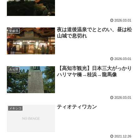
2026.03.01
夜は道後温泉でととのい、昼は松
愛媛県
山城で息切れ
2026.03.01
【高知市観光】日本三大がっかり
高知県
ハリマヤ橋→桂浜→龍馬像
2026.03.01
ティオティワカン
メキシコ
2021.12.26