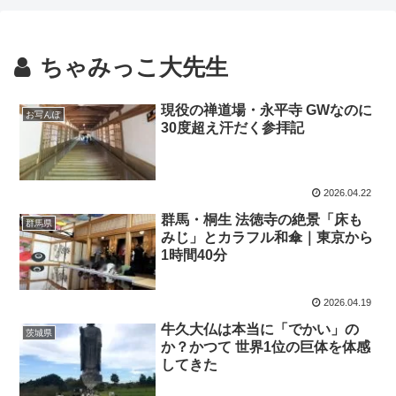
ちゃみっこ大先生
現役の禅道場・永平寺 GWなのに
お写んぽ
30度超え汗だく参拝記
2026.04.22
群馬・桐生 法徳寺の絶景「床も
群馬県
みじ」とカラフル和傘｜東京から
1時間40分
2026.04.19
牛久大仏は本当に「でかい」の
茨城県
か？かつて 世界1位の巨体を体感
してきた