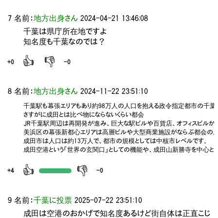
7 名前：
地方出身さん
2024-04-21 13:46:08
千葉は県庁所在地ですよ
知名度も千葉なのでは？
👍
👎
+0
-0
8 名前：
地方出身さん
2024-11-22 23:51:10
千葉駅も幕張エリアもあり約98万人の人口を抱える政令指定都市の千葉！
さすがに成田とは比べ物にならないくらい都会

JR千葉駅周辺は再開発が進み、巨大な駅ビルや百貨店、オフィスビルが
美浜区の幕張新都心エリアは高層ビルや大型商業施設がならぶ都会の風景
成田市は人口は約13万人で、都市の規模としては中核市レベルです。

👍
👎
+4
-0
9 名前：
千葉に投票
2025-07-22 23:51:10
成田は空港のおかげで知名度あるけど街自体は正直こじ