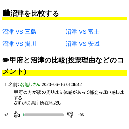
🏙️沼津を比較する
沼津 VS 三島
沼津 VS 富士
沼津 VS 掛川
沼津 VS 安城
✏️甲府と沼津の比較(投票理由などのコ
メント)
1 名前：
名無しさん
2023-06-16 01:36:42
甲府の方が駅の周りは立体感があって都会っぽい感じは
する
さすがに県庁所在地だし
👍
👎
+3
-96