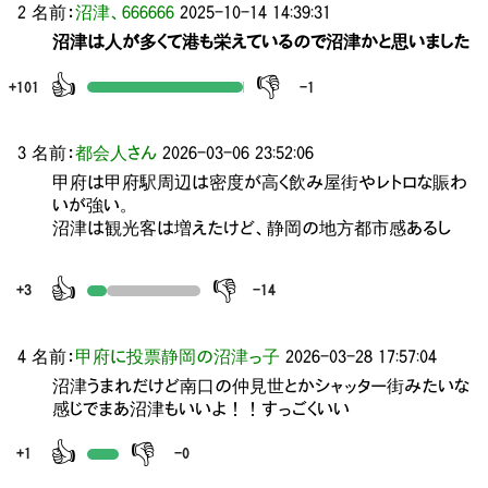
2 名前：
沼津、666666
2025-10-14 14:39:31
沼津は人が多くて港も栄えているので沼津かと思いました
👍
👎
+101
-1
3 名前：
都会人さん
2026-03-06 23:52:06
甲府は甲府駅周辺は密度が高く飲み屋街やレトロな賑わ
いが強い。
沼津は観光客は増えたけど、静岡の地方都市感あるし
👍
👎
+3
-14
4 名前：
甲府に投票静岡の沼津っ子
2026-03-28 17:57:04
沼津うまれだけど南口の仲見世とかシャッター街みたいな
感じでまあ沼津もいいよ！！すっごくいい
👍
👎
+1
-0