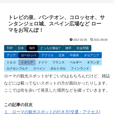
トレビの泉、パンテオン、コロッセオ、サ
ンタンジェロ城、スペイン広場など ロー
マをお写んぽ！
2017.02.05
2021.08.09
TOP
日本
海外
どっちが都会?
雑学
社会問題
アジア
ヨーロッパ
アフリカ
北米
中南米
オセアニア
トルコ
イタリア
ドイツ
フランス
ベルギー
オランダ
ルクセンブルク
スペイン
ポルトガル
フィンランド
ローマの観光スポットがすごいのはもちろんだけど、雑誌
などには載ってないスポットの方が面白かったりします。
ここでは街を歩いて発見した場所などを綴っていきます。
この記事の目次
１ ローマの観光スポットの行き方(交通・アクセス)