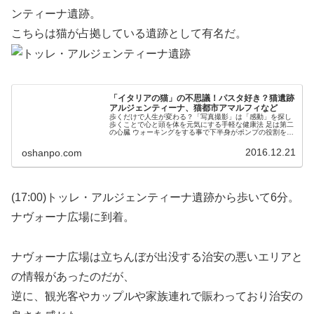
ンティーナ遺跡。
こちらは猫が占拠している遺跡として有名だ。
「イタリアの猫」の不思議！パスタ好き？猫遺跡
アルジェンティーナ、猫都市アマルフィなど
歩くだけで人生が変わる？「写真撮影」は「感動」を探し
歩くことで心と頭を体を元気にする手軽な健康法 足は第二
の心臓 ウォーキングをする事で下半身がポンプの役割をし
全身の血流を良くする。 インスタ映えを求めて「お写ん
ぽ」で明るく健康な人生に変えていこう！
2016.12.21
oshanpo.com
(17:00)トッレ・アルジェンティーナ遺跡から歩いて6分。
ナヴォーナ広場に到着。
ナヴォーナ広場は立ちんぼが出没する治安の悪いエリアと
の情報があったのだが、
逆に、観光客やカップルや家族連れで賑わっており治安の