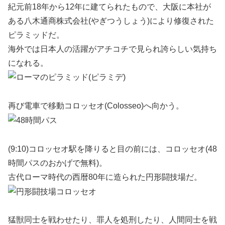
紀元前18年から12年に建てられたもので、大阪に本社が
ある八木通商株式会社(やぎつうしょう)により修復された
ピラミッドだ。
海外では日本人の活躍がアチコチで見られ誇らしい気持ち
になれる。
再び電車で移動コロッセオ(Colosseo)へ向かう。
(9:10)コロッセオ駅を降りると目の前には、コロッセオ(48
時間パスのおかげで無料)。
古代ローマ時代の西暦80年に造られた円形闘技場だ。
猛獣同士を戦わせたり、罪人を処刑したり、人間同士を戦