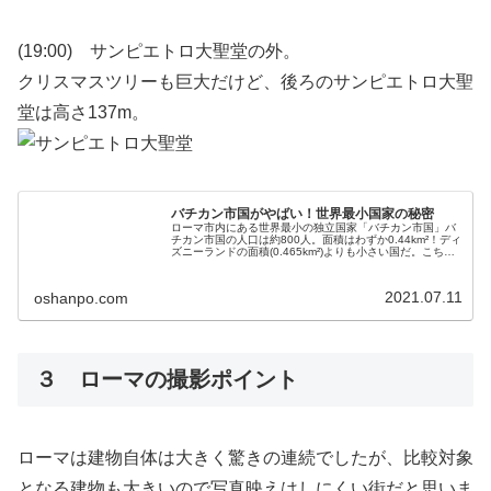
(19:00) サンピエトロ大聖堂の外。
クリスマスツリーも巨大だけど、後ろのサンピエトロ大聖
堂は高さ137m。
バチカン市国がやばい！世界最小国家の秘密
ローマ市内にある世界最小の独立国家「バチカン市国」バ
チカン市国の人口は約800人。面積はわずか0.44km²！ディ
ズニーランドの面積(0.465km²)よりも小さい国だ。こちら
が、バチカン市国とイタリアの国境。パスポート不要で自
由に出入り出...
2021.07.11
oshanpo.com
３ ローマの撮影ポイント
ローマは建物自体は大きく驚きの連続でしたが、比較対象
となる建物も大きいので写真映えはしにくい街だと思いま