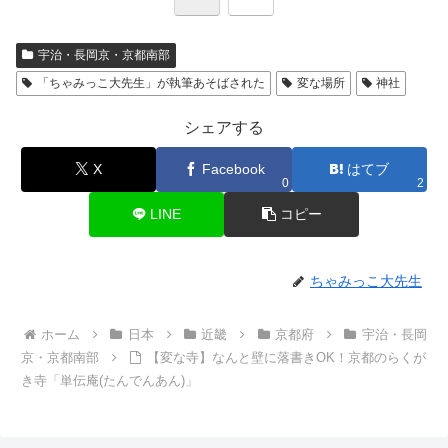
宇治・長岡京・京都南部
「ちゃみっこ大先生」が執筆あそばされた
変な場所
神社
シェアする
X
Facebook
はてブ
0
2
LINE
コピー
ちゃみっこ大先生
ホーム
日本
近畿
京都府
宇治・長岡
京・京都南部
【変な寺】なんと壁に落書きOK！京都のらくが
き寺「単伝庵(たんでんあん)」