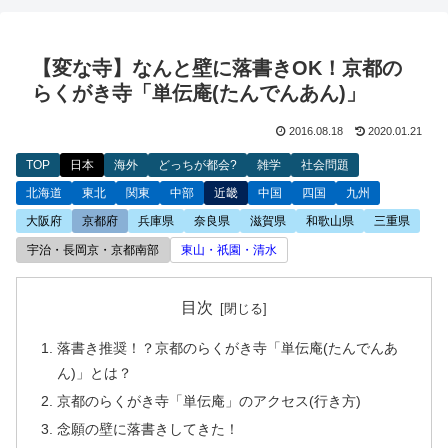
【変な寺】なんと壁に落書きOK！京都の
らくがき寺「単伝庵(たんでんあん)」
2016.08.18
2020.01.21
TOP
日本
海外
どっちが都会?
雑学
社会問題
北海道
東北
関東
中部
近畿
中国
四国
九州
大阪府
京都府
兵庫県
奈良県
滋賀県
和歌山県
三重県
宇治・長岡京・京都南部
東山・祇園・清水
目次
落書き推奨！？京都のらくがき寺「単伝庵(たんでんあ
ん)」とは？
京都のらくがき寺「単伝庵」のアクセス(行き方)
念願の壁に落書きしてきた！