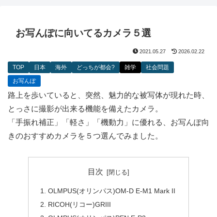
お写んぽに向いてるカメラ５選
2021.05.27
2026.02.22
TOP
日本
海外
どっちが都会?
雑学
社会問題
お写んぽ
路上を歩いていると、突然、魅力的な被写体が現れた時、
とっさに撮影が出来る機能を備えたカメラ。
「手振れ補正」「軽さ」「機動力」に優れる、お写んぽ向
きのおすすめカメラを５つ選んでみました。
目次
OLMPUS(オリンパス)OM-D E-M1 Mark II
RICOH(リコー)GRIII