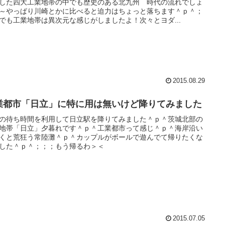
した四大工業地帯の中でも歴史のある北九州 時代の流れでしょ
～やっぱり川崎とかに比べると迫力はちょっと落ちます＾ｐ＾；
でも工業地帯は異次元な感じがしましたよ！次々とヨダ...
2015.08.29
業都市「日立」に特に用は無いけど降りてみました
の待ち時間を利用して日立駅を降りてみました＾ｐ＾茨城北部の
地帯「日立」夕暮れです＾ｐ＾工業都市って感じ＾ｐ＾海岸沿い
くと荒狂う常陸灘＾ｐ＾カップルがボールで遊んでて帰りたくな
した＾ｐ＾；；；もう帰るわ＞＜
2015.07.05