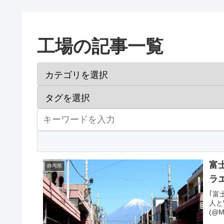
工場の記事一覧
富
静岡県
ラ
｢富
人と繋
(@M