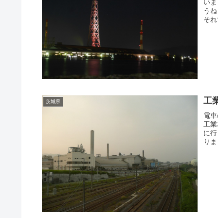
いま
うね
それ
工
茨城県
電車
工業
に行
りま