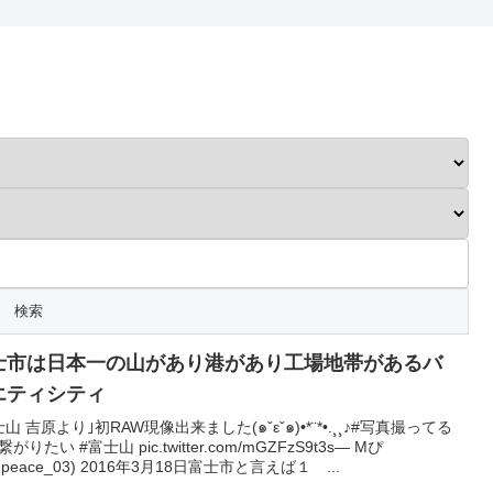
士市は日本一の山があり港があり工場地帯があるバ
エティシティ
士山 吉原より｣初RAW現像出来ました(๑ˇεˇ๑)•*¨*•.¸¸♪#写真撮ってる
がりたい #富士山 pic.twitter.com/mGZFzS9t3s— Mぴ
peace_03) 2016年3月18日富士市と言えば１ ...