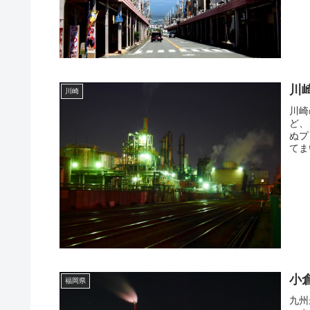
川
川崎
川崎
ど、
ぬプ
てま
小
福岡県
九州