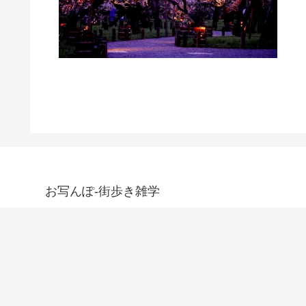
お写んぽ-街歩き雑学