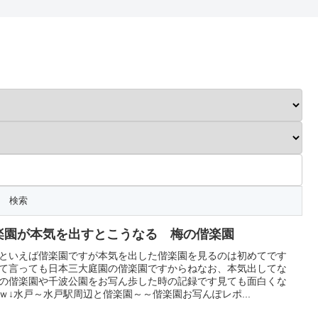
楽園が本気を出すとこうなる 梅の偕楽園
といえば偕楽園ですが本気を出した偕楽園を見るのは初めてです
て言っても日本三大庭園の偕楽園ですからねなお、本気出してな
の偕楽園や千波公園をお写ん歩した時の記録です見ても面白くな
ｗ↓水戸～水戸駅周辺と偕楽園～～偕楽園お写んぽレポ...