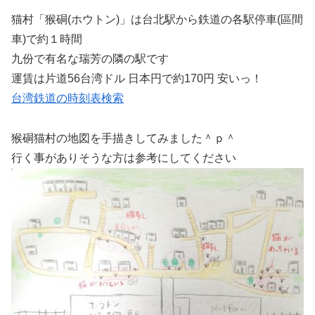
猫村「猴硐(ホウトン)」は台北駅から鉄道の各駅停車(區間
車)で約１時間
九份で有名な瑞芳の隣の駅です
運賃は片道56台湾ドル 日本円で約170円 安いっ！
台湾鉄道の時刻表検索
猴硐猫村の地図を手描きしてみました＾ｐ＾
行く事がありそうな方は参考にしてください