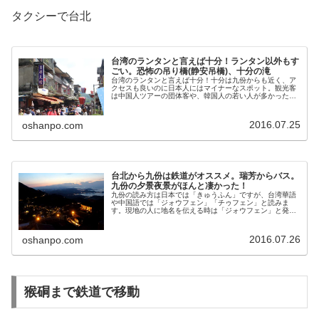
タクシーで台北
台湾のランタンと言えば十分！ランタン以外もす
ごい。恐怖の吊り橋(静安吊橋)、十分の滝
台湾のランタンと言えば十分！十分は九份からも近く、ア
クセスも良いのに日本人にはマイナーなスポット。観光客
は中国人ツアーの団体客や、韓国人の若い人が多かったで
す。日本人はアニメや映画の影響で九份が人気なのと対照
的な穴場スポットです。打ち上げら...
2016.07.25
oshanpo.com
台北から九份は鉄道がオススメ。瑞芳からバス。
九份の夕景夜景がほんと凄かった！
九份の読み方は日本では「きゅうふん」ですが、台湾華語
や中国語では「ジォウフェン」「チゥフェン」と読みま
す。現地の人に地名を伝える時は「ジォウフェン」と発音
しましょう。漢字で「九份」と伝えてもOKです。九份は台
北からバスで直接行けるのですが、...
2016.07.26
oshanpo.com
猴硐まで鉄道で移動