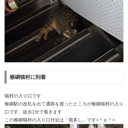
猴硐猫村に到着
猫村の入り口です
猴硐駅の改札を出て通路を渡ったところが猴硐猫村の入り
口です。徒歩1分で着きます
この猴硐猫村の入り口付近は「猫多し」です=＾ｐ＾=