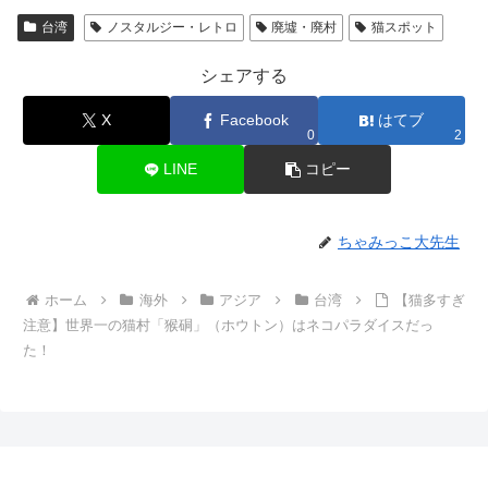
台湾
ノスタルジー・レトロ
廃墟・廃村
猫スポット
シェアする
X
Facebook
はてブ
0
2
LINE
コピー
ちゃみっこ大先生
ホーム
海外
アジア
台湾
【猫多すぎ
注意】世界一の猫村「猴硐」（ホウトン）はネコパラダイスだっ
た！