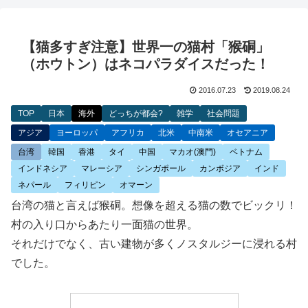
【猫多すぎ注意】世界一の猫村「猴硐」
（ホウトン）はネコパラダイスだった！
2016.07.23
2019.08.24
TOP
日本
海外
どっちが都会?
雑学
社会問題
アジア
ヨーロッパ
アフリカ
北米
中南米
オセアニア
台湾
韓国
香港
タイ
中国
マカオ(澳門)
ベトナム
インドネシア
マレーシア
シンガポール
カンボジア
インド
ネパール
フィリピン
オマーン
台湾の猫と言えば猴硐。想像を超える猫の数でビックリ！
村の入り口からあたり一面猫の世界。
それだけでなく、古い建物が多くノスタルジーに浸れる村
でした。