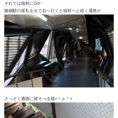
それでは猫村にGo!
猴硐駅の改札を出て右へ行くと猫村へと続く通路が
さっそく通路に寝そべる猫=＾ｐ＾=