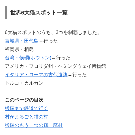
世界6大猫スポット一覧
6大猫スポットのうち、3つを制覇しました。
宮城県・田代島
←行った
福岡県・相島
台湾・侯硐(ホウトン)
←行った
アメリカ・フロリダ州・ヘミングウェイ博物館
イタリア・ローマの古代遺跡
←行った
トルコ・カルカン
このページの目次
猴硐まで鉄道で行く
村がまるごと猫の村
猴硐のもう一つの顔、廃村