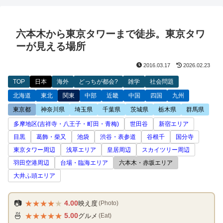
六本木から東京タワーまで徒歩。東京タワ
ーが見える場所
2016.03.17
2026.02.23
TOP
日本
海外
どっちが都会?
雑学
社会問題
北海道
東北
関東
中部
近畿
中国
四国
九州
東京都
神奈川県
埼玉県
千葉県
茨城県
栃木県
群馬県
多摩地区(吉祥寺・八王子・町田・青梅)
世田谷
新宿エリア
目黒
葛飾・柴又
池袋
渋谷・表参道
谷根千
国分寺
東京タワー周辺
浅草エリア
皇居周辺
スカイツリー周辺
羽田空港周辺
台場・臨海エリア
六本木・赤坂エリア
大井ふ頭エリア
★
★
★
★
★
📷
4.00
映え度
(Photo)
★
★
★
★
★
🍜
5.00
グルメ
(Eat)