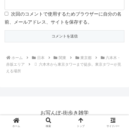
次回のコメントで使用するためブラウザーに自分の名
前、メールアドレス、サイトを保存する。
ホーム
日本
関東
東京都
六本木・
赤坂エリア
六本木から東京タワーまで徒歩。東京タワーが見
える場所
お写んぽ-街歩き雑学
© 2010 お写んぽ-街歩き雑学.
ホーム
検索
トップ
サイドバー