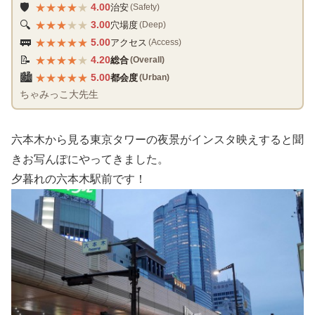
★
★
★
★
★
🛡️
4.00
治安
(Safety)
★
★
★
★
★
🔍
3.00
穴場度
(Deep)
★
★
★
★
★
🚃
5.00
アクセス
(Access)
★
★
★
★
★
📝
4.20
総合
(Overall)
★
★
★
★
★
🏙️
5.00
都会度
(Urban)
ちゃみっこ大先生
六本木から見る東京タワーの夜景がインスタ映えすると聞
きお写んぽにやってきました。
夕暮れの六本木駅前です！