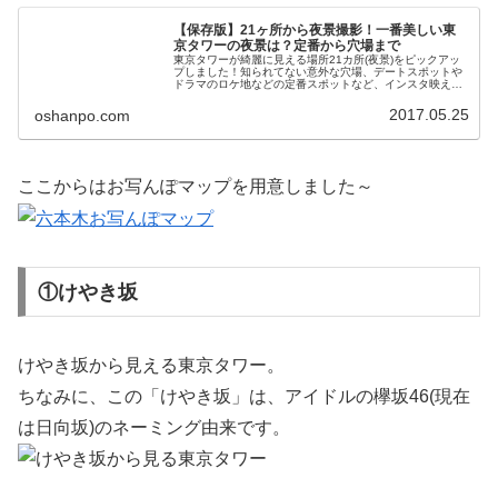
【保存版】21ヶ所から夜景撮影！一番美しい東
京タワーの夜景は？定番から穴場まで
東京タワーが綺麗に見える場所21カ所(夜景)をピックアッ
プしました！知られてない意外な穴場、デートスポットや
ドラマのロケ地などの定番スポットなど、インスタ映えす
る東京タワーの撮影スポットを紹介します。目次:東京タワ
ーの夜景【東京タワー東側 ...
2017.05.25
oshanpo.com
ここからはお写んぽマップを用意しました～
①けやき坂
けやき坂から見える東京タワー。
ちなみに、この「けやき坂」は、アイドルの欅坂46(現在
は日向坂)のネーミング由来です。