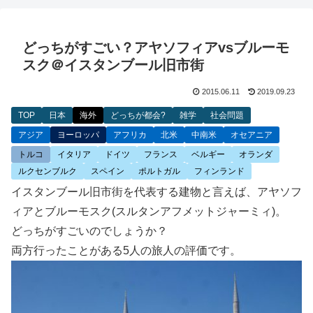
どっちがすごい？アヤソフィアvsブルーモ
スク＠イスタンブール旧市街
2015.06.11
2019.09.23
TOP
日本
海外
どっちが都会?
雑学
社会問題
アジア
ヨーロッパ
アフリカ
北米
中南米
オセアニア
トルコ
イタリア
ドイツ
フランス
ベルギー
オランダ
ルクセンブルク
スペイン
ポルトガル
フィンランド
イスタンブール旧市街を代表する建物と言えば、アヤソフ
ィアとブルーモスク(スルタンアフメットジャーミィ)。
どっちがすごいのでしょうか？
両方行ったことがある5人の旅人の評価です。