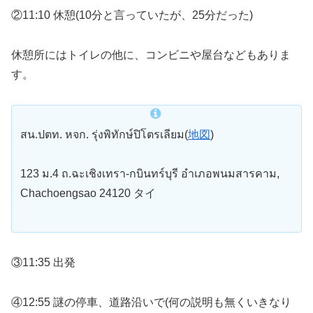
②11:10 休憩(10分と言っていたが、25分だった)
休憩所にはトイレの他に、コンビニや屋台などもありま
す。
สน.ปตท. หจก. รุ่งพิทักษ์ปิโตรเลียม(
地図
)
123 ม.4 ถ.ฉะเชิงเทรา-กบินทร์บุรี อำเภอพนมสารคาม,
Chachoengsao 24120 タイ
③11:35 出発
④12:55 謎の停車、道路沿いで(何の説明も無くいきなり