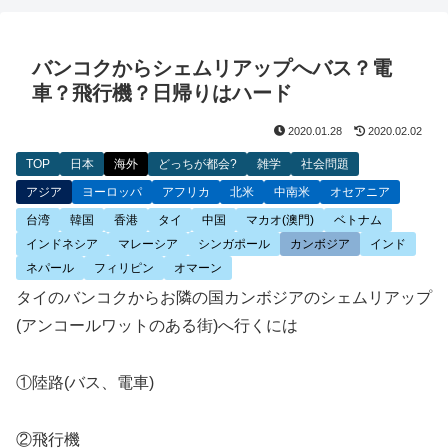
バンコクからシェムリアップへバス？電
車？飛行機？日帰りはハード
2020.01.28
2020.02.02
TOP
日本
海外
どっちが都会?
雑学
社会問題
アジア
ヨーロッパ
アフリカ
北米
中南米
オセアニア
台湾
韓国
香港
タイ
中国
マカオ(澳門)
ベトナム
インドネシア
マレーシア
シンガポール
カンボジア
インド
ネパール
フィリピン
オマーン
タイのバンコクからお隣の国カンボジアのシェムリアップ
(アンコールワットのある街)へ行くには
①陸路(バス、電車)
②飛行機