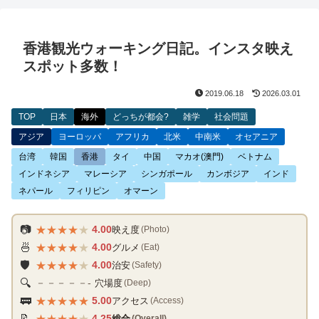
香港観光ウォーキング日記。インスタ映え
スポット多数！
2019.06.18
2026.03.01
TOP
日本
海外
どっちが都会?
雑学
社会問題
アジア
ヨーロッパ
アフリカ
北米
中南米
オセアニア
台湾
韓国
香港
タイ
中国
マカオ(澳門)
ベトナム
インドネシア
マレーシア
シンガポール
カンボジア
インド
ネパール
フィリピン
オマーン
★
★
★
★
★
📷
4.00
映え度
(Photo)
★
★
★
★
★
🍜
4.00
グルメ
(Eat)
★
★
★
★
★
🛡️
4.00
治安
(Safety)
🔍
穴場度
－－－－－-
(Deep)
★
★
★
★
★
🚃
5.00
アクセス
(Access)
★
★
★
★
★
📝
4.25
総合
(Overall)