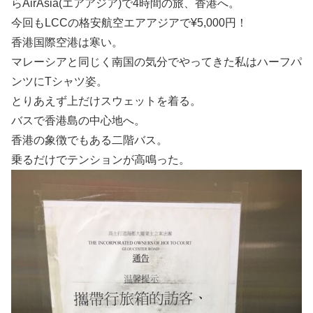
らAirAsia(エアアジア)で4時間の旅、香港へ。
今回もLCCの格安航空エアアジアで¥5,000円！
香港国際空港は寒い。
マレーシアと同じく南国の気分でやってきた私はハーフパ
ンツにTシャツ姿。
とりあえず上だけスウェットを着る。
バスで香港島の中心地へ。
香港の象徴でもある二階バス。
乗るだけでテンションが高鳴った。