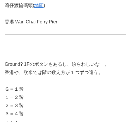
湾仔渡輪碼頭(
地図
)
香港 Wan Chai Ferry Pier
Ground? 1Fのボタンもあるし、紛らわしいなー。
香港や、欧米では階の数え方が１つずつ違う。
Ｇ＝１階
１＝２階
２＝３階
３＝４階
・・・