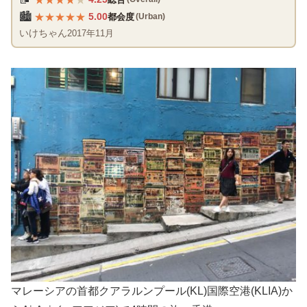
★
★
★
★
★
🏙️
5.00
都会度
(Urban)
いけちゃん
2017年11月
マレーシアの首都クアラルンプール(KL)国際空港(KLIA)か