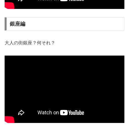
銀座編
大人の街銀座？何それ？