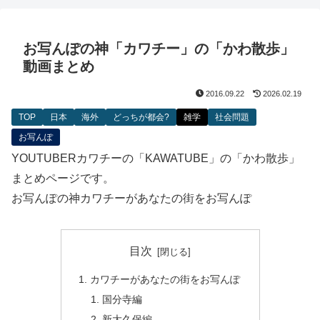
お写んぽの神「カワチー」の「かわ散歩」
動画まとめ
2016.09.22
2026.02.19
TOP
日本
海外
どっちが都会?
雑学
社会問題
お写んぽ
YOUTUBERカワチーの「KAWATUBE」の「かわ散歩」
まとめページです。
お写んぽの神カワチーがあなたの街をお写んぽ
目次
カワチーがあなたの街をお写んぽ
国分寺編
新大久保編