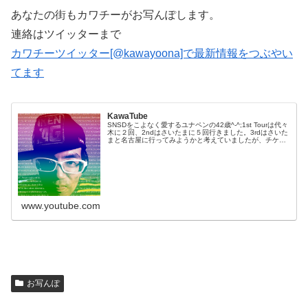
あなたの街もカワチーがお写んぽします。
連絡はツイッターまで
カワチーツイッター[@kawayoona]で最新情報をつぶやい
てます
KawaTube
SNSDをこよなく愛するユナペンの42歳^-^;1st Tourは代々
木に２回、2ndはさいたまに５回行きました。3rdはさいた
まと名古屋に行ってみようかと考えていましたが、チケッ
トが取れず。。追加の代々木1公演がなんとか取れました^-
^後...
www.youtube.com
お写んぽ