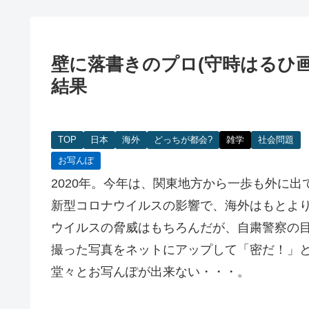
壁に落書きのプロ(守時はるひ
結果
TOP
日本
海外
どっちが都会?
雑学
社会問題
お写んぽ
2020年。今年は、関東地方から一歩も外に出
新型コロナウイルスの影響で、海外はもとよ
ウイルスの脅威はもちろんだが、自粛警察の
撮った写真をネットにアップして「密だ！」
堂々とお写んぽが出来ない・・・。