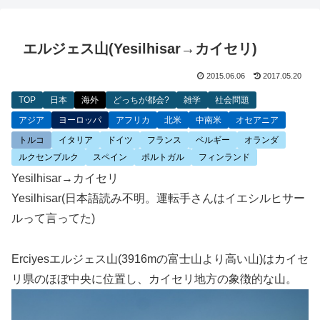
エルジェス山(Yesilhisar→カイセリ)
2015.06.06
2017.05.20
TOP
日本
海外
どっちが都会?
雑学
社会問題
アジア
ヨーロッパ
アフリカ
北米
中南米
オセアニア
トルコ
イタリア
ドイツ
フランス
ベルギー
オランダ
ルクセンブルク
スペイン
ポルトガル
フィンランド
Yesilhisar→カイセリ
Yesilhisar(日本語読み不明。運転手さんはイエシルヒサー
ルって言ってた)
Erciyesエルジェス山(3916mの富士山より高い山)はカイセ
リ県のほぼ中央に位置し、カイセリ地方の象徴的な山。