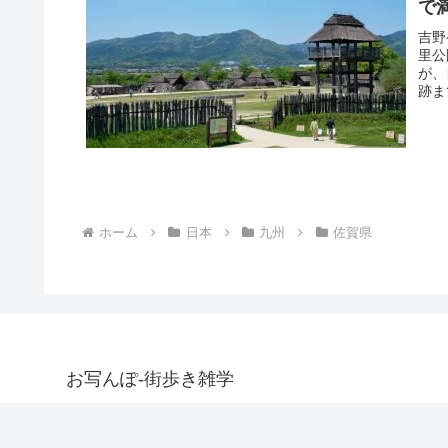
で
吉野
里公
が、
跡ま
ホーム
日本
九州
佐賀県
お写んぽ-街歩き雑学