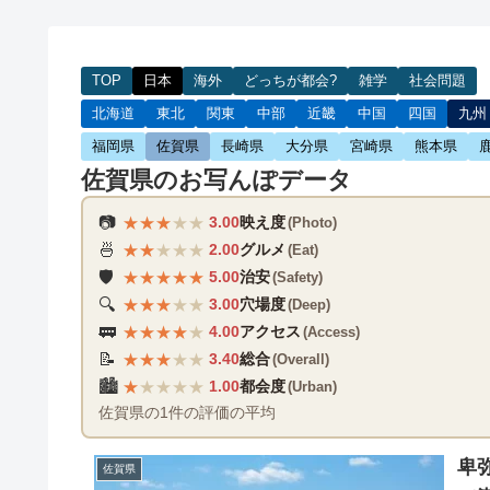
TOP
日本
海外
どっちが都会?
雑学
社会問題
北海道
東北
関東
中部
近畿
中国
四国
九州
福岡県
佐賀県
長崎県
大分県
宮崎県
熊本県
佐賀県のお写んぽデータ
★
★
★
★
★
📷
3.00
映え度
(Photo)
★
★
★
★
★
🍜
2.00
グルメ
(Eat)
★
★
★
★
★
🛡️
5.00
治安
(Safety)
★
★
★
★
★
🔍
3.00
穴場度
(Deep)
★
★
★
★
★
🚃
4.00
アクセス
(Access)
★
★
★
★
★
📝
3.40
総合
(Overall)
★
★
★
★
★
🏙️
1.00
都会度
(Urban)
佐賀県の1件の評価の平均
卑
佐賀県