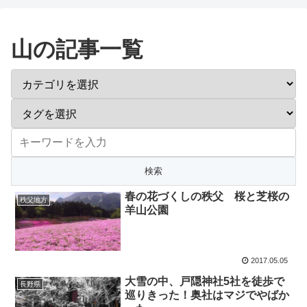
山の記事一覧
春の花づくしの秩父 桜と芝桜の
秩父地方
羊山公園
2017.05.05
大雪の中、戸隠神社5社を徒歩で
長野県
巡りきった！奥社はマジでやばか