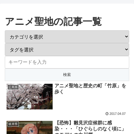
アニメ聖地の記事一覧
アニメ聖地と歴史の町「竹原」を
広島県
歩く
2017.04.07
【恐怖】雛見沢症候群に感
岐阜県
染・・・「ひぐらしのなく頃に」