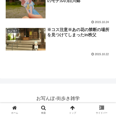
のモデルの白川郷
2015.10.24
※コス注意※あの花の禁断の場所
秩父地方
を見つけてしまったin秩父
2015.10.22
お写んぽ-街歩き雑学
© 2010 お写んぽ-街歩き雑学.
ホーム
検索
トップ
サイドバー