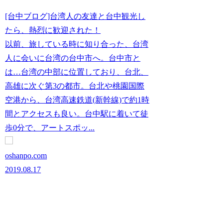
[台中ブログ]台湾人の友達と台中観光し
たら、熱烈に歓迎された！
以前、旅している時に知り合った、台湾
人に会いに台湾の台中市へ。台中市と
は…台湾の中部に位置しており、台北、
高雄に次ぐ第3の都市。台北や桃園国際
空港から、台湾高速鉄道(新幹線)で約1時
間とアクセスも良い。台中駅に着いて徒
歩0分で、アートスポッ...
oshanpo.com
2019.08.17