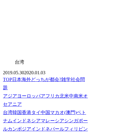
台湾
2019.05.30
2020.01.03
TOP
日本
海外
どっちが都会?
雑学
社会問
題
アジア
ヨーロッパ
アフリカ
北米
中南米
オ
セアニア
台湾
韓国
香港
タイ
中国
マカオ(澳門)
ベト
ナム
インドネシア
マレーシア
シンガポー
ル
カンボジア
インド
ネパール
フィリピン