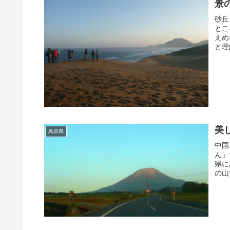
景
砂丘
とこ
えめ
と理
美
鳥取県
中国
ん」
県に
の山