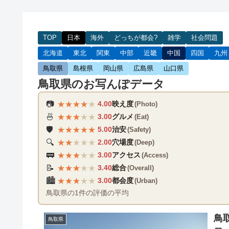
TOP
日本
海外
どっちが都会?
雑学
社会問題
北海道
東北
関東
中部
近畿
中国
四国
九州
鳥取県
島根県
岡山県
広島県
山口県
鳥取県のお写んぽデータ
★
★
★
★
★
📷
4.00
映え度
(Photo)
★
★
★
★
★
🍜
3.00
グルメ
(Eat)
★
★
★
★
★
🛡️
5.00
治安
(Safety)
★
★
★
★
★
🔍
2.00
穴場度
(Deep)
★
★
★
★
★
🚃
3.00
アクセス
(Access)
★
★
★
★
★
📝
3.40
総合
(Overall)
★
★
★
★
★
🏙️
3.00
都会度
(Urban)
鳥取県の1件の評価の平均
鳥
鳥取県