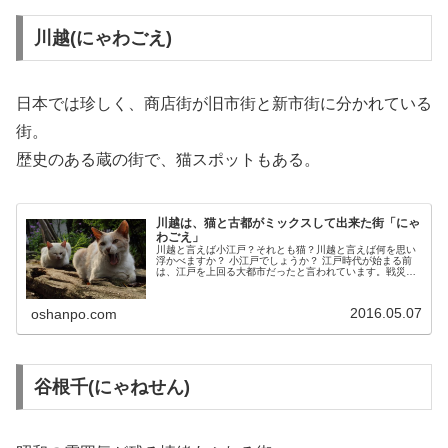
川越(にゃわごえ)
日本では珍しく、商店街が旧市街と新市街に分かれている
街。
歴史のある蔵の街で、猫スポットもある。
川越は、猫と古都がミックスして出来た街「にゃ
わごえ」
川越と言えば小江戸？それとも猫？川越と言えば何を思い
浮かべますか？ 小江戸でしょうか？ 江戸時代が始まる前
は、江戸を上回る大都市だったと言われています。戦災や
震災を免れたため、歴史的な街並みが今も数多く残ってい
ます。川越は日本では珍しく、新...
2016.05.07
oshanpo.com
谷根千(にゃねせん)