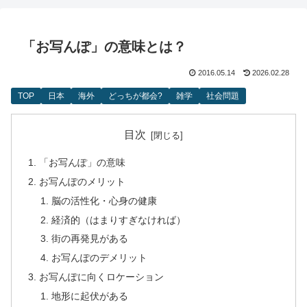
「お写んぽ」の意味とは？
2016.05.14
2026.02.28
TOP
日本
海外
どっちが都会?
雑学
社会問題
目次
「お写んぽ」の意味
お写んぽのメリット
脳の活性化・心身の健康
経済的（はまりすぎなければ）
街の再発見がある
お写んぽのデメリット
お写んぽに向くロケーション
地形に起伏がある