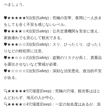
べましょう。
🛡️★★★★★5治安(Safety)：究極の安寧、夜間に一人歩き
をしても全く不安を感じないレベル。
🛡️★★★★☆4治安(Safety)：公共交通機関を安全に使え、
家族連れでも安心して観光できる。
🛡️★★★☆☆3治安(Safety)：スリ、ひったくり、ぼったく
りなどの軽犯罪に注意。
🛡️★★☆☆☆2治安(Safety)：盗難のリスクが高く、貴重品
を露出させないなど警戒が必要。
🛡️★☆☆☆☆1治安(Safety)：深刻な治安悪化、政治的不安
がある。
🔍★★★★★5穴場度(Deep)：究極の穴場。観光客はほと
んどおらず、地元の人が中心。
🔍★★★★☆4穴場度(Deep)：一定の知名度はあるが、混