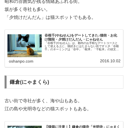
昭和の雰囲気が残る情緒あふれる街。
坂が多く寺社も多い。
「夕焼けだんだん」は猫スポットでもある。
谷根千(やねせん)をデートしてきた♪猫街・お化
け階段・夕焼けだんだん・にゃねせん
「谷根千(やねせん)」は、都内のお手軽なデートコースと
して使える上に、猫好きにはたまらない街です☆彡「谷根
千」のネーミングは「谷中」「根津」「千駄木」の頭文字
を繋げたもので、猫の街「にゃねせん」として有名です＾
ｐ＾～谷根千お写んぽレポート～...
2016.10.02
oshanpo.com
鎌倉(にゃまくら)
古い街で寺社が多く、海や山もある。
江の島や光明寺などの猫スポットもある。
【猫畑に注意！】鎌倉の猫寺「光明寺」にゃまく