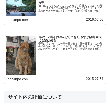
ら寺
猫寺(ねこでら)はあちこちにあれど、猫畑(ねこばたけ)は珍
しい。鎌倉市の光明寺(読み方:こうみょうじ)では、夏の夕
暮れになると猫畑が見られます。光明寺は観光客が少ない
穴場ゆえに、このような猫畑が育ったのだと思います。鎌
倉の光明寺のアクセス鎌...
2016.06.05
oshanpo.com
雨の江ノ島をお写んぽしてきた さすが猫島 雨天
でも猫は健在
吾輩は猫キング。この島の王である。王の仕事は、この島
の平和を保つ事だ。この島には、毎日数えきれにゃいほど
の人間がやってくる。多くの人間は、吾輩に忠誠を誓い、
お供え物を置いて行く。吾輩に忠誠を誓うのはよいのだ
が、最近の人間どもはちょっと大人し...
2015.07.31
oshanpo.com
サイト内の評価について