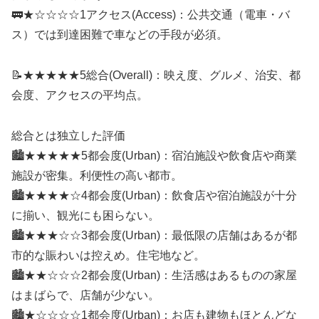
🚃★☆☆☆☆1アクセス(Access)：公共交通（電車・バ
ス）では到達困難で車などの手段が必須。
📝★★★★★5総合(Overall)：映え度、グルメ、治安、都
会度、アクセスの平均点。
総合とは独立した評価
🏙️★★★★★5都会度(Urban)：宿泊施設や飲食店や商業
施設が密集。利便性の高い都市。
🏙️★★★★☆4都会度(Urban)：飲食店や宿泊施設が十分
に揃い、観光にも困らない。
🏙️★★★☆☆3都会度(Urban)：最低限の店舗はあるが都
市的な賑わいは控えめ。住宅地など。
🏙️★★☆☆☆2都会度(Urban)：生活感はあるものの家屋
はまばらで、店舗が少ない。
🏙️★☆☆☆☆1都会度(Urban)：お店も建物もほとんどな