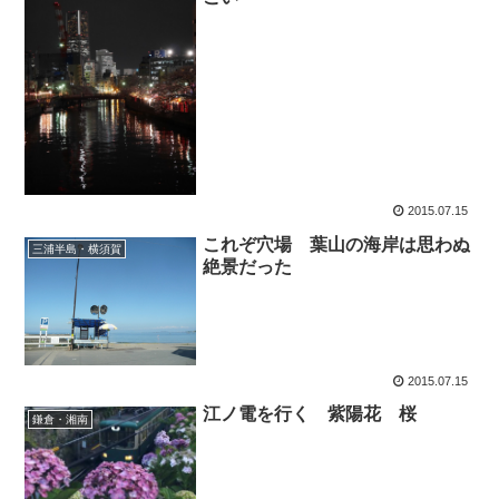
2015.07.15
これぞ穴場 葉山の海岸は思わぬ
三浦半島・横須賀
絶景だった
2015.07.15
江ノ電を行く 紫陽花 桜
鎌倉・湘南