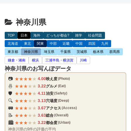
神奈川県
TOP
日本
海外
どっちが都会?
雑学
社会問題
北海道
東北
関東
中部
近畿
中国
四国
九州
東京都
神奈川県
埼玉県
千葉県
茨城県
栃木県
群馬県
鎌倉・湘南
横浜
三浦半島・横須賀
川崎
神奈川県のお写んぽデータ
★
★
★
★
★
📷
4.00
映え度
(Photo)
★
★
★
★
★
🍜
3.22
グルメ
(Eat)
★
★
★
★
★
🛡️
4.11
治安
(Safety)
★
★
★
★
★
🔍
3.13
穴場度
(Deep)
★
★
★
★
★
🚃
3.67
アクセス
(Access)
★
★
★
★
★
📝
3.63
総合
(Overall)
★
★
★
★
★
🏙️
3.22
都会度
(Urban)
神奈川県の9件の評価の平均