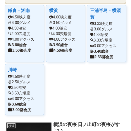
鎌倉・湘南
横浜
三浦半島・横須
賀
📷
4.50映え度
📷
4.00映え度
🍜
4.00グルメ
🍜
3.50グルメ
📷
3.33映え度
🛡️
4.50治安
🛡️
4.00治安
🍜
3.00グルメ
🔍
2.00穴場度
🔍
4.00穴場度
🛡️
4.33治安
🚃
4.00アクセス
🚃
4.00アクセス
🔍
3.33穴場度
📝
3.80総合
📝
3.90総合
🚃
3.00アクセス
🏙️
3.50都会度
🏙️
4.50都会度
📝
3.40総合
🏙️
2.33都会度
川崎
📷
4.50映え度
🍜
2.50グルメ
🛡️
3.50治安
🔍
3.50穴場度
🚃
4.00アクセス
📝
3.60総合
🏙️
3.00都会度
横浜の夜桜 日ノ出町の夜桜がす
横浜
ごい