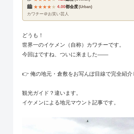
★
★
★
★
★
🏙️
4.00
都会度
(Urban)
カワチー＠お笑い芸人
どうも！
世界一のイケメン（自称）カワチーです。
今回はですね、ついに来ました――
👉 俺の地元・倉敷をお写んぽ目線で完全紹介
観光ガイド？違います。
イケメンによる地元マウント記事です。