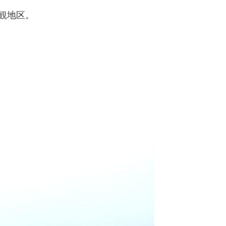
観地区。
）