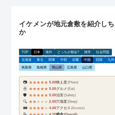
イケメンが地元倉敷を紹介しち
か
TOP
日本
海外
どっちが都会?
雑学
社会問題
北海道
東北
関東
中部
近畿
中国
四国
九州
鳥取県
島根県
岡山県
広島県
山口県
★
★
★
★
★
📷
5.00
映え度
(Photo)
★
★
★
★
★
🍜
5.00
グルメ
(Eat)
★
★
★
★
★
🛡️
5.00
治安
(Safety)
★
★
★
★
★
🔍
2.00
穴場度
(Deep)
★
★
★
★
★
🚃
4.00
アクセス
(Access)
★
★
★
★
★
📝
4.20
総合
(Overall)