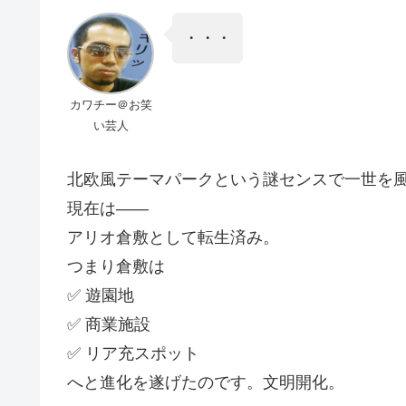
・・・
カワチー＠お笑
い芸人
北欧風テーマパークという謎センスで一世を
現在は――
アリオ倉敷として転生済み。
つまり倉敷は
✅ 遊園地
✅ 商業施設
✅ リア充スポット
へと進化を遂げたのです。文明開化。