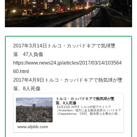
2017年3月14日トルコ・カッパドキアで気球墜
落 47人負傷
https://www.news24.jp/articles/2017/03/14/103564
60.html
2017年4月9日トルコ・カッパドキアで熱気球が墜
落、8人死傷
トルコ・カッパドキアで熱気球が墜
落、8人死傷
【4月10日 AFP】トルコ中部アナトリア
（Anatolian）地方にある観光名所カッパドキア
（Cappadocia）で9日、観光客らを乗せた熱気
球が電線に接触して墜落する事故があり、当局
によるとフランス人1人が死亡、7人が負傷し
た。
www.afpbb.com