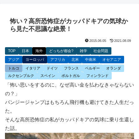
怖い？高所恐怖症がカッパドキアの気球か
ら見た不思議な絶景！
2015.06.05
2021.08.09
TOP
日本
海外
どっちが都会?
雑学
社会問題
アジア
ヨーロッパ
アフリカ
北米
中南米
オセアニア
トルコ
イタリア
ドイツ
フランス
ベルギー
オランダ
ルクセンブルク
スペイン
ポルトガル
フィンランド
「怖い思いをするのに、なぜ高い金を払わなきゃならない
の？」
バンジージャンプはもちろん飛行機も避けてきた人生だっ
た。
そんな高所恐怖症の私がカッパドキアの気球に乗り生還し
た話。