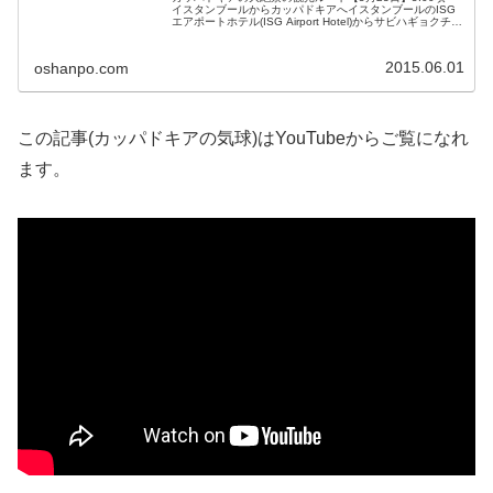
イスタンブールからカッパドキアへイスタンブールのISG
エアポートホテル(ISG Airport Hotel)からサビハギョクチェ
ン空港へトルコの空港では、なぜか荷物のチェックが二度
あ...
2015.06.01
oshanpo.com
この記事(カッパドキアの気球)はYouTubeからご覧になれ
ます。