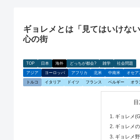
ギョレメとは「見てはいけな
心の街
TOP
日本
海外
どっちが都会?
雑学
社会問題
アジア
ヨーロッパ
アフリカ
北米
中南米
オセア
トルコ
イタリア
ドイツ
フランス
ベルギー
オラ
目
ギョレメ(G
ギョレメ
ギョレメ