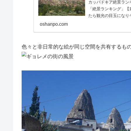
カッパドキア絶景ラン
「絶景ランキング」【
たら観光の目玉になり
存在の三姉妹岩【18位】.
oshanpo.com
色々と非日常的な絵が同じ空間を共有するも