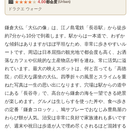
★
★
★
★
★
🏙️
4.00
都会度
(Urban)
ドラクエ ウォーク
鎌倉大仏「大仏の像」は、江ノ島電鉄「長谷駅」から徒歩
約7分から10分で到着します。駅からは一本道で、わずか
な傾斜はありますがほぼ平坦なため、非常に歩きやすいル
ートです。周辺は日本屈指の観光地で都会度も高く、お洒
落なカフェや伝統的な土産物店が軒を連ね、常に活気に溢
れています。最大の映えスポットは、何と言っても「高徳
院」の巨大な露坐の大仏。四季折々の風景とスライムを重
ねた写真は一生の思い出になります。穴場は駅からの道中
にある「長谷寺」で、高台から鎌倉の海を一望できる絶景
が楽しめます。グルメは生しらすを使った丼や、食べ歩き
の定番「鎌倉コロッケ」、鳩サブレーでおなじみ豊島屋の
わらび餅が人気。治安は非常に良好で家族連れも多いです
が、週末や祝日は歩道が人で埋め尽くされるほど混雑する