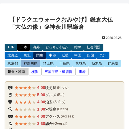
【ドラクエウォークおみやげ】鎌倉大仏
「大仏の像」＠神奈川県鎌倉
2026.02.23
TOP
日本
海外
どっちが都会?
雑学
社会問題
北海道
東北
関東
中部
近畿
中国
四国
九州
東京都
神奈川県
埼玉県
千葉県
茨城県
栃木県
群馬県
鎌倉・湘南
横浜
三浦半島・横須賀
川崎
★
★
★
★
★
📷
4.00
映え度
(Photo)
★
★
★
★
★
🍜
5.00
グルメ
(Eat)
★
★
★
★
★
🛡️
4.00
治安
(Safety)
★
★
★
★
★
🔍
1.00
穴場度
(Deep)
★
★
★
★
★
🚃
4.00
アクセス
(Access)
★
★
★
★
★
📝
3.60
総合
(Overall)