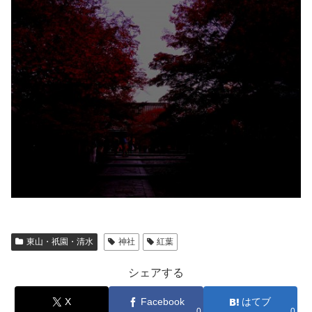
東山・祇園・清水
神社
紅葉
シェアする
X
Facebook
はてブ
0
0