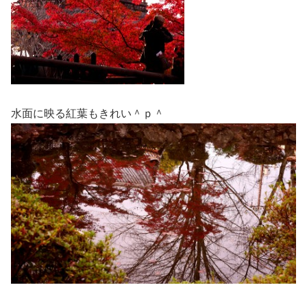
水面に映る紅葉もきれい＾ｐ＾