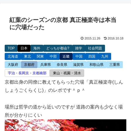
紅葉のシーズンの京都 真正極楽寺は本当
に穴場だった
2015.11.26
2016.10.18
TOP
日本
海外
どっちが都会?
雑学
社会問題
北海道
東北
関東
中部
近畿
中国
四国
九州
大阪府
京都府
兵庫県
奈良県
滋賀県
和歌山県
三重県
宇治・長岡京・京都南部
東山・祇園・清水
京都出身の同僚に教えてもらった穴場「真正極楽寺(しん
しょうごくらくじ)」のレポです＾ｐ＾
場所は哲学の道から近いのですが 道路の案内も少なく場
所が分かりにくい