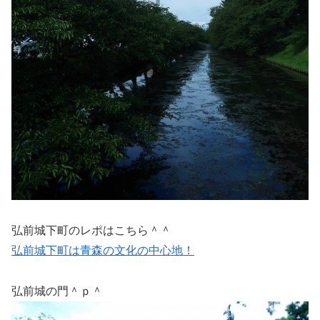
弘前城下町のレポはこちら＾＾
弘前城下町は青森の文化の中心地！
弘前城の門＾ｐ＾