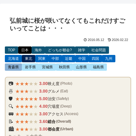
弘前城に桜が咲いてなくてもこれだけすご
いってことは・・・
2016.05.12
2026.02.22
TOP
日本
海外
どっちが都会?
雑学
社会問題
北海道
東北
関東
中部
近畿
中国
四国
九州
青森県
岩手県
宮城県
秋田県
山形県
福島県
★
★
★
★
★
📷
3.00
映え度
(Photo)
★
★
★
★
★
🍜
3.00
グルメ
(Eat)
★
★
★
★
★
🛡️
5.00
治安
(Safety)
★
★
★
★
★
🔍
4.00
穴場度
(Deep)
★
★
★
★
★
🚃
3.00
アクセス
(Access)
★
★
★
★
★
📝
3.60
総合
(Overall)
★
★
★
★
★
🏙️
3.00
都会度
(Urban)