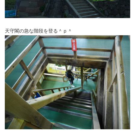
天守閣の急な階段を登る＾ｐ＾