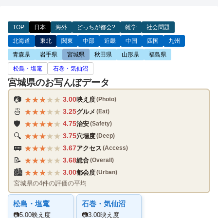
TOP
日本
海外
どっちが都会?
雑学
社会問題
北海道
東北
関東
中部
近畿
中国
四国
九州
青森県
岩手県
宮城県
秋田県
山形県
福島県
松島・塩竃
石巻・気仙沼
宮城県のお写んぽデータ
★
★
★
★
★
📷
3.00
映え度
(Photo)
★
★
★
★
★
🍜
3.25
グルメ
(Eat)
★
★
★
★
★
🛡️
4.75
治安
(Safety)
★
★
★
★
★
🔍
3.75
穴場度
(Deep)
★
★
★
★
★
🚃
3.67
アクセス
(Access)
★
★
★
★
★
📝
3.68
総合
(Overall)
★
★
★
★
★
🏙️
3.00
都会度
(Urban)
宮城県の4件の評価の平均
松島・塩竃
石巻・気仙沼
📷
5.00映え度
📷
3.00映え度