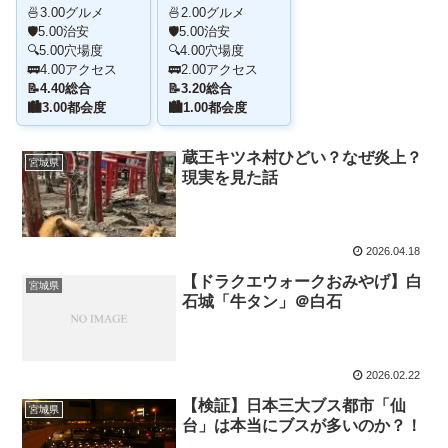
🍜
3.00グルメ
🍜
2.00グルメ
🛡️
5.00治安
🛡️
5.00治安
🔍
5.00穴場度
🔍
4.00穴場度
🚃
4.00アクセス
🚃
2.00アクセス
📝
4.40総合
📝
3.20総合
🏙️
3.00都会度
🏙️
1.00都会度
蔵王キツネ村ひどい？なぜ炎上？
宮城県
現実を見た話
2026.04.18
【ドラクエウォークおみやげ】白
宮城県
石城「牛タン」＠白石
2026.02.22
【検証】日本三大ブス都市「仙
宮城県
台」は本当にブスが多いのか？！