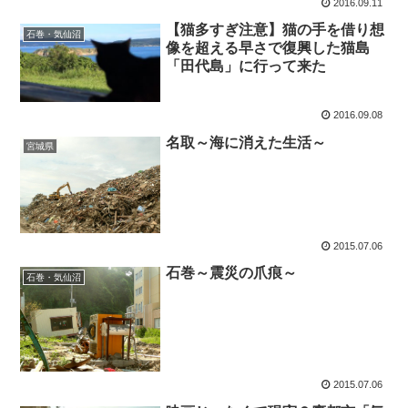
2016.09.11
【猫多すぎ注意】猫の手を借り想
石巻・気仙沼
像を超える早さで復興した猫島
「田代島」に行って来た
2016.09.08
名取～海に消えた生活～
宮城県
2015.07.06
石巻～震災の爪痕～
石巻・気仙沼
2015.07.06