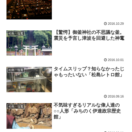
2016.10.29
【驚愕】御釜神社の不思議な釜。
松島・塩竃
震災を予言し津波を回避した神竃
2016.10.01
タイムスリップ？知らなかったじ
松島・塩竃
ゃもったいない「松島レトロ館」
2016.09.16
不気味すぎるリアルな偉人達の
松島・塩竃
○○人形「みちのく伊達政宗歴史
館」