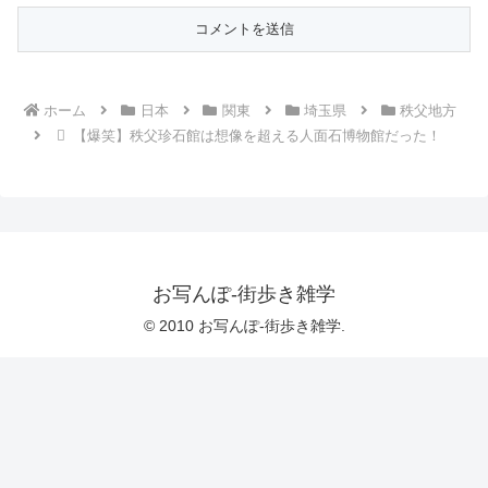
ホーム
日本
関東
埼玉県
秩父地方
【爆笑】秩父珍石館は想像を超える人面石博物館だった！
お写んぽ-街歩き雑学
© 2010 お写んぽ-街歩き雑学.