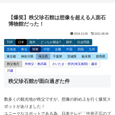
【爆笑】秩父珍石館は想像を超える人面石
博物館だった！
2016.12.05
2021.08.09
TOP
日本
海外
どっちが都会?
雑学
社会問題
北海道
東北
関東
中部
近畿
中国
四国
九州
東京都
神奈川県
埼玉県
千葉県
茨城県
栃木県
群馬県
秩父地方
外秩父・奥武蔵
さいたま・所沢(埼玉南部)・越谷
川越
秩父珍石館が面白過ぎた件
数多くの観光地が秩父ですが、想像の斜め上を行く爆笑ス
ポットがありました！
ユニークなスポットである為、日本テレビ「中井正広のブ