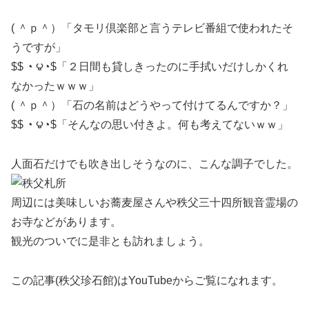
( ＾ｐ＾）「タモリ倶楽部と言うテレビ番組で使われたそ
うですが」
$$ ◔ ౪◔$「２日間も貸しきったのに手拭いだけしかくれ
なかったｗｗｗ」
( ＾ｐ＾）「石の名前はどうやって付けてるんですか？」
$$ ◔ ౪◔$「そんなの思い付きよ。何も考えてないｗｗ」
人面石だけでも吹き出しそうなのに、こんな調子でした。
周辺には美味しいお蕎麦屋さんや秩父三十四所観音霊場の
お寺などがあります。
観光のついでに是非とも訪れましょう。
この記事(秩父珍石館)はYouTubeからご覧になれます。