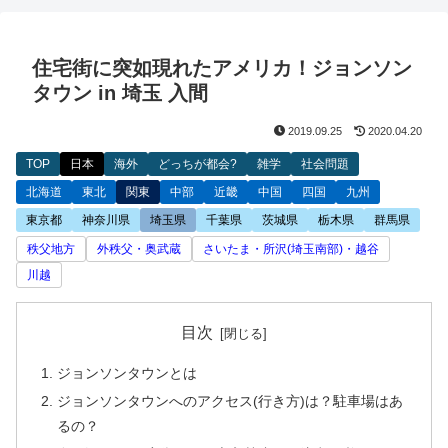
住宅街に突如現れたアメリカ！ジョンソン
タウン in 埼玉 入間
2019.09.25
2020.04.20
TOP
日本
海外
どっちが都会?
雑学
社会問題
北海道
東北
関東
中部
近畿
中国
四国
九州
東京都
神奈川県
埼玉県
千葉県
茨城県
栃木県
群馬県
秩父地方
外秩父・奥武蔵
さいたま・所沢(埼玉南部)・越谷
川越
目次
ジョンソンタウンとは
ジョンソンタウンへのアクセス(行き方)は？駐車場はあ
るの？