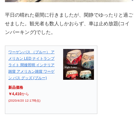
平日の晴れた昼間に行きましたが、閑静でゆったりと過ご
せました。観光者も数人しかおらず、車は止め放題(コイ
ンパーキング)でした。
ワーゲンバス （ブルー） ア
メリカン LED ナイトランプ
ライト 間接照明 インテリア
雑貨 アメリカン雑貨 ワーゲ
ン バス グッズ (ブルー)
新品価格
￥4,410
から
(2020/4/20 12:17時点)