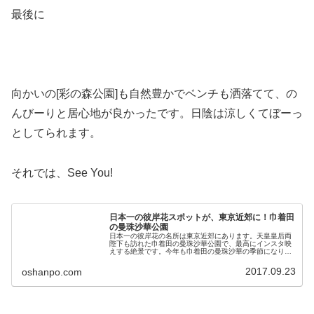
最後に
向かいの[彩の森公園]も自然豊かでベンチも洒落てて、の
んびーりと居心地が良かったです。日陰は涼しくてぼーっ
としてられます。
それでは、See You!
日本一の彼岸花スポットが、東京近郊に！巾着田
の曼珠沙華公園
日本一の彼岸花の名所は東京近郊にあります。天皇皇后両
陛下も訪れた巾着田の曼珠沙華公園で、最高にインスタ映
えする絶景です。今年も巾着田の曼珠沙華の季節になりま
した。例年の見頃は、9月中旬から9月下旬頃です。彼岸花
の名前の通りお彼岸の「秋分の日...
2017.09.23
oshanpo.com