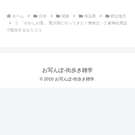
ホーム
日本
関東
埼玉県
秩父地方
「かかしの里」 贄川宿に行ってきた！奥秩父・三峯神社周辺
で観光するならココ
お写んぽ-街歩き雑学
© 2010 お写んぽ-街歩き雑学.