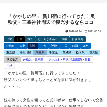
「かかしの里」 贄川宿に行ってきた！奥
秩父・三峯神社周辺で観光するならココ
2016.09.14
2021.08.09
TOP
日本
海外
どっちが都会?
雑学
社会問題
北海道
東北
関東
中部
近畿
中国
四国
九州
東京都
神奈川県
埼玉県
千葉県
茨城県
栃木県
群馬県
秩父地方
外秩父・奥武蔵
さいたま・所沢(埼玉南部)・越谷
川越
「かかしの里・贄川宿」に行ってきました！
秩父のカカシの里はちょっと変な事に気が付きまし
た・・・。
銃を持って女性を狙ってる犯罪者や、仕事をしないで交番
の外で遊んでる警察など、あり得ない光景です。